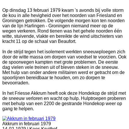
Op dinsdag 13 februari 1979 kwam 's avonds bij volle storm
de kou in alle hevigheid over het noorden van Friesland en
Groningen getrokken. De volgende morgen kon ten noorden
van de lijn Harlingen - Groningen niemand meer op de
wegen verkeren. Rond tienen was het gehele noorden één
witte, stuivende, vlakte en bereikte de wind uitschieters van
kracht 11 op de schaal van Beaufort.
In de strijd tegen het isolement werkten sneeuwploegen zich
door de witte massa om dorpen van voedsel te voorzien. Ook
de spoorwegen kampten met grote problemen. De eerste
dag vielen vele treinen uit of bleven steken in de sneeuw.
Met hulp van onder andere militairen werd er getracht om de
spoorlijnen bereidbaar te houden, om zo dorpen te
bevoorraden.
In het Friesse Akkrum heeft ook deze Hondekop de strijd met
de sneeuw verloren en wacht op hulp. Hulptroepen proberen
met behulp van een 2200 de gestrande Hondekop weer op
gang te helpen.
Akkrum in februari 1979
14-02-1979 |
Kees Kruithof