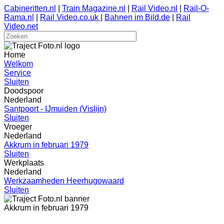
Cabineritten.nl
|
Train Magazine.nl
|
Rail Video.nl
|
Rail-O-
Rama.nl
|
Rail Video.co.uk
|
Bahnen im Bild.de
|
Rail
Video.net
Home
Welkom
Service
Sluiten
Doodspoor
Nederland
Santpoort - IJmuiden (Vislijn)
Sluiten
Vroeger
Nederland
Akkrum in februari 1979
Sluiten
Werkplaats
Nederland
Werkzaamheden Heerhugowaard
Sluiten
Akkrum in februari 1979