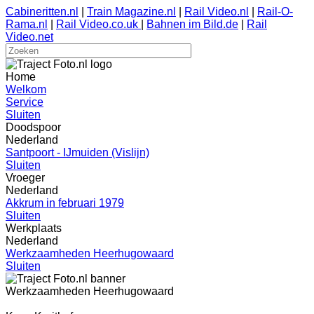
Cabineritten.nl
|
Train Magazine.nl
|
Rail Video.nl
|
Rail-O-
Rama.nl
|
Rail Video.co.uk
|
Bahnen im Bild.de
|
Rail
Video.net
Home
Welkom
Service
Sluiten
Doodspoor
Nederland
Santpoort - IJmuiden (Vislijn)
Sluiten
Vroeger
Nederland
Akkrum in februari 1979
Sluiten
Werkplaats
Nederland
Werkzaamheden Heerhugowaard
Sluiten
Werkzaamheden Heerhugowaard