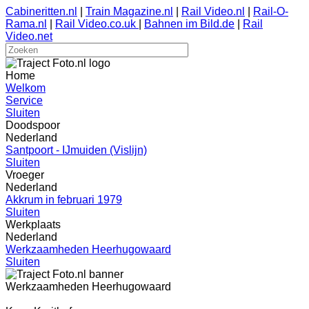
Cabineritten.nl
|
Train Magazine.nl
|
Rail Video.nl
|
Rail-O-
Rama.nl
|
Rail Video.co.uk
|
Bahnen im Bild.de
|
Rail
Video.net
Home
Welkom
Service
Sluiten
Doodspoor
Nederland
Santpoort - IJmuiden (Vislijn)
Sluiten
Vroeger
Nederland
Akkrum in februari 1979
Sluiten
Werkplaats
Nederland
Werkzaamheden Heerhugowaard
Sluiten
Werkzaamheden Heerhugowaard